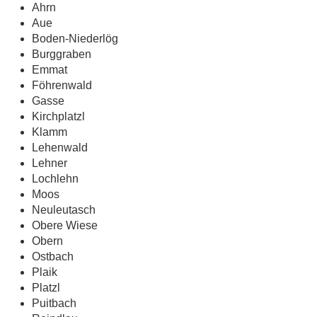
Ahrn
Aue
Boden-Niederlög
Burggraben
Emmat
Föhrenwald
Gasse
Kirchplatzl
Klamm
Lehenwald
Lehner
Lochlehn
Moos
Neuleutasch
Obere Wiese
Obern
Ostbach
Plaik
Platzl
Puitbach